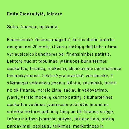
Edita Giedraitytė, lektorė
Sritis: finansai, apskaita.
Finansininkė, finansų magistrė, kurios darbo patirtis
daugiau nei 20 metų, iš kurių didžiąją dalį laiko užima
vyriausiosios buhalterės bei finansininkės patirtis.
Lektorė nuolat tobulinasi įvairiuose buhalterinės
apskaitos, finansų, mokesčių skaičiavimo seminaruose
bei mokymuose. Lektorė yra praktikė, verslininkė, 2
sėkmingai veikiančių įmonių įkūrėja, savininkė, turinti
ne tik finansų, verslo žinių, tačiau ir vadovavimo,
įvairių verslo modelių kūrimo patirtį, o buhalterinės
apskaitos vedimas įvairiausio pobūdžio įmonėms
suteikia lektorei paktinių žinių ne tik finansų srityje,
tačiau ir kitose įvairiose srityse, tokiose kaip, prekių
pardavimai, paslaugų teikimas, marketingas ir