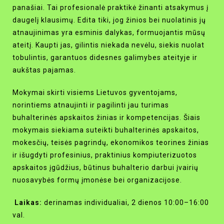
panašiai. Tai profesionalė praktikė žinanti atsakymus į
daugelį klausimų. Edita tiki, jog žinios bei nuolatinis jų
atnaujinimas yra esminis dalykas, formuojantis mūsų
ateitį. Kaupti jas, gilintis niekada nevėlu, siekis nuolat
tobulintis, garantuos didesnes galimybes ateityje ir
aukštas pajamas.
Mokymai skirti visiems Lietuvos gyventojams,
norintiems atnaujinti ir pagilinti jau turimas
buhalterinės apskaitos žinias ir kompetencijas. Šiais
mokymais siekiama suteikti buhalterinės apskaitos,
mokesčių, teisės pagrindų, ekonomikos teorines žinias
ir išugdyti profesinius, praktinius kompiuterizuotos
apskaitos įgūdžius, būtinus buhalterio darbui įvairių
nuosavybės formų įmonėse bei organizacijose.
Laikas:
derinamas individualiai, 2 dienos 10:00–16:00
val.