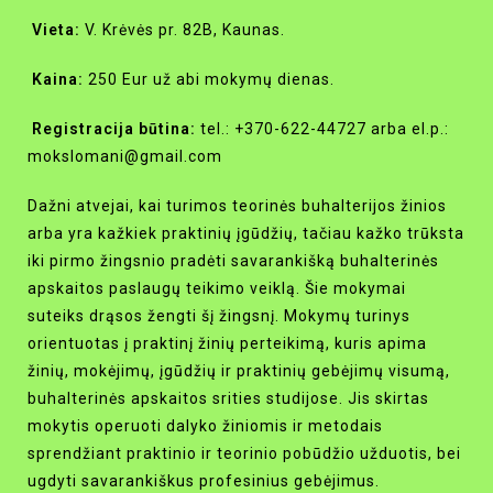
Vieta:
V. Krėvės pr. 82B, Kaunas.
Kaina:
250 Eur už abi mokymų dienas.
Registracija būtina:
tel.: +370-622-44727 arba el.p.:
mokslomani@gmail.com
Dažni atvejai, kai turimos teorinės buhalterijos žinios
arba yra kažkiek praktinių įgūdžių, tačiau kažko trūksta
iki pirmo žingsnio pradėti savarankišką buhalterinės
apskaitos paslaugų teikimo veiklą. Šie mokymai
suteiks drąsos žengti šį žingsnį. Mokymų turinys
orientuotas į praktinį žinių perteikimą, kuris apima
žinių, mokėjimų, įgūdžių ir praktinių gebėjimų visumą,
buhalterinės apskaitos srities studijose. Jis skirtas
mokytis operuoti dalyko žiniomis ir metodais
sprendžiant praktinio ir teorinio pobūdžio užduotis, bei
ugdyti savarankiškus profesinius gebėjimus.